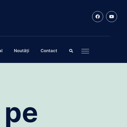
al
Noutăți
Contact
 pe