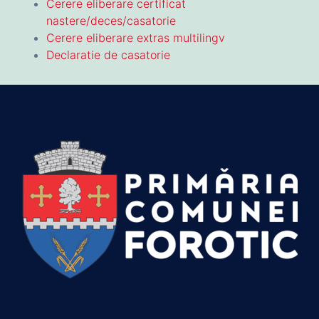
Cerere eliberare certificat
nastere/deces/casatorie
Cerere eliberare extras multilingv
Declaratie de casatorie